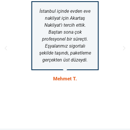
İstanbul içinde evden eve
Ofi
nakliyat için Akartaş
A
Nakliyat’ı tercih ettik.
gerçe
Baştan sona çok
taşım
profesyonel bir süreçti.
Eşyalarımız sigortalı
Bilg
şekilde taşındı, paketleme
mob
gerçekten üst düzeydi.
Mehmet T.
PENDİK