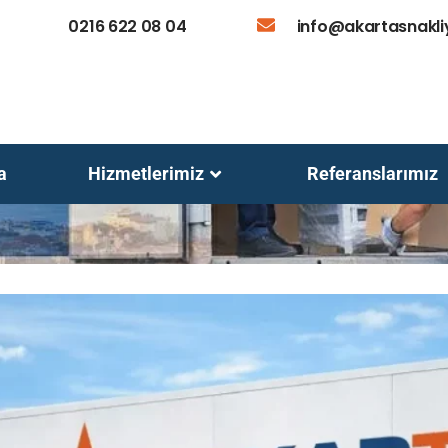
0216 622 08 04
info@akartasnakl
a
Hizmetlerimiz
Referanslarımız