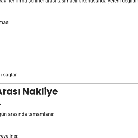
k her firma şehirler arası taşımacılık konusunda yeterli değildir
lması
 sağlar.
Arası Nakliye
?
 gün arasında tamamlanır.
eye iner.