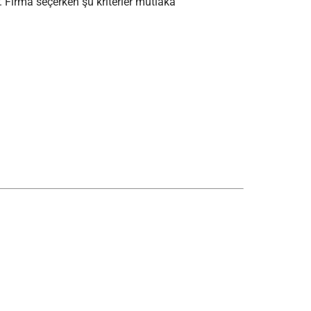
. Firma seçerken şu kriterler mutlaka