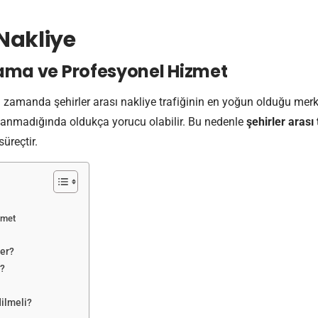
 Nakliye
ama ve Profesyonel Hizmet
 zamanda şehirler arası nakliye trafiğinin en yoğun olduğu merke
lanlanmadığında oldukça yorucu olabilir. Bu nedenle
şehirler arası 
üreçtir.
zmet
ler?
r?
ilmeli?