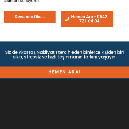
alanları
sunuyoruz.
Devamını Oku...
Hemen Ara - 0542
721 04 04
Siz de Akartaş Nakliyat’ı tercih eden binlerce kişiden biri
olun, stressiz ve hızlı taşınmanın farkını yaşayın.
HEMEN ARA!